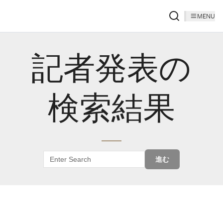
MENU
記者発表の
検索結果
進む