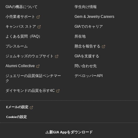
GIAの機器について
学生向け情報
小売業者サポート
Gem & Jewelry Careers
キャンパス ストア
GIAでのキャリア
よくある質問（FAQ）
所在地
プレスルーム
懸念を報告する
ジェムキッズのウェブサイト
GIAを支援する
Alumni Collective
問い合わせ先
ジュエリーの品質保証ベンチマー
デベロッパーAPI
ク
ダイヤモンドの品質を示す4C
Eメールの設定
Cookieの設定
新GIA Appをダウンロード