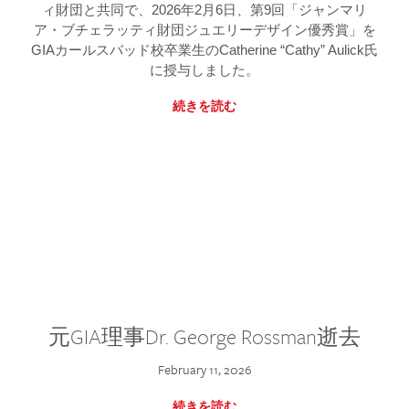
ィ財団と共同で、2026年2月6日、第9回「ジャンマリ
ア・ブチェラッティ財団ジュエリーデザイン優秀賞」を
GIAカールスバッド校卒業生のCatherine “Cathy” Aulick氏
に授与しました。
続きを読む
元GIA理事Dr. George Rossman逝去
February 11, 2026
続きを読む