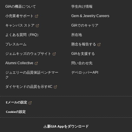
GIAの機器について
学生向け情報
小売業者サポート
Gem & Jewelry Careers
キャンパス ストア
GIAでのキャリア
よくある質問（FAQ）
所在地
プレスルーム
懸念を報告する
ジェムキッズのウェブサイト
GIAを支援する
Alumni Collective
問い合わせ先
ジュエリーの品質保証ベンチマー
デベロッパーAPI
ク
ダイヤモンドの品質を示す4C
Eメールの設定
Cookieの設定
新GIA Appをダウンロード