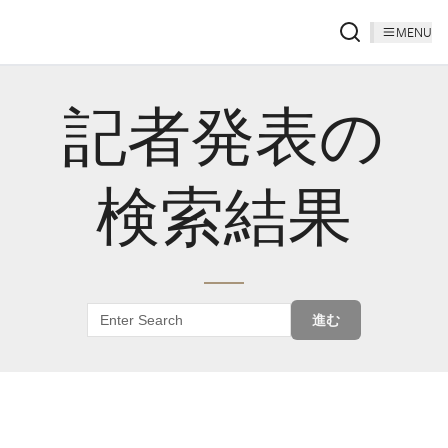
MENU
記者発表の
検索結果
進む