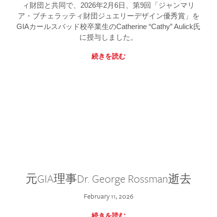
ィ財団と共同で、2026年2月6日、第9回「ジャンマリ
ア・ブチェラッティ財団ジュエリーデザイン優秀賞」を
GIAカールスバッド校卒業生のCatherine “Cathy” Aulick氏
に授与しました。
続きを読む
元GIA理事Dr. George Rossman逝去
February 11, 2026
続きを読む