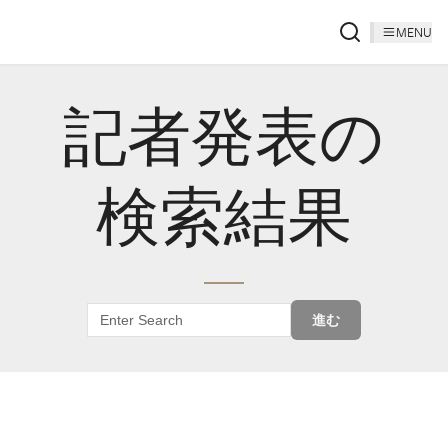
MENU
記者発表の
検索結果
進む