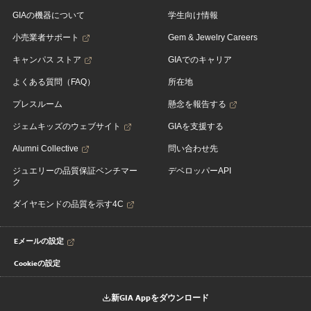
GIAの機器について
学生向け情報
小売業者サポート
Gem & Jewelry Careers
キャンパス ストア
GIAでのキャリア
よくある質問（FAQ）
所在地
プレスルーム
懸念を報告する
ジェムキッズのウェブサイト
GIAを支援する
Alumni Collective
問い合わせ先
ジュエリーの品質保証ベンチマー
デベロッパーAPI
ク
ダイヤモンドの品質を示す4C
Eメールの設定
Cookieの設定
新GIA Appをダウンロード