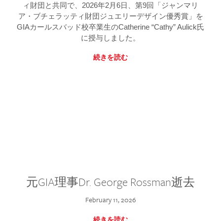
ィ財団と共同で、2026年2月6日、第9回「ジャンマリ
ア・ブチェラッティ財団ジュエリーデザイン優秀賞」を
GIAカールスバッド校卒業生のCatherine “Cathy” Aulick氏
に授与しました。
続きを読む
元GIA理事Dr. George Rossman逝去
February 11, 2026
続きを読む