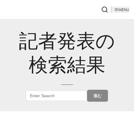
MENU
記者発表の
検索結果
進む