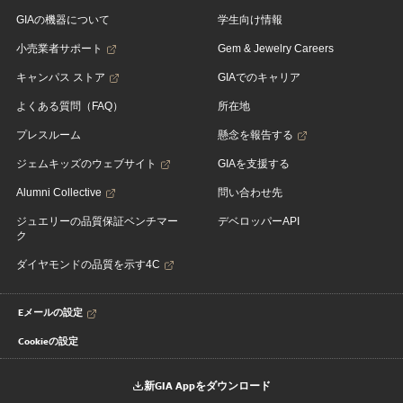
GIAの機器について
学生向け情報
小売業者サポート
Gem & Jewelry Careers
キャンパス ストア
GIAでのキャリア
よくある質問（FAQ）
所在地
プレスルーム
懸念を報告する
ジェムキッズのウェブサイト
GIAを支援する
Alumni Collective
問い合わせ先
ジュエリーの品質保証ベンチマー
デベロッパーAPI
ク
ダイヤモンドの品質を示す4C
Eメールの設定
Cookieの設定
新GIA Appをダウンロード