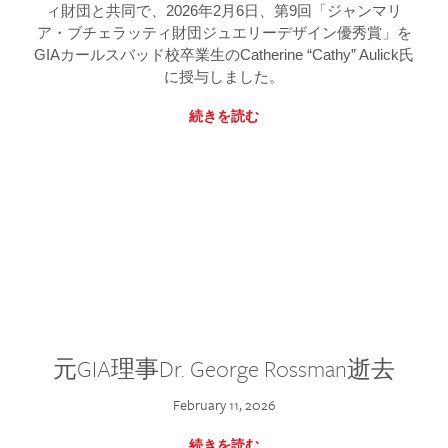
ィ財団と共同で、2026年2月6日、第9回「ジャンマリ
ア・ブチェラッティ財団ジュエリーデザイン優秀賞」を
GIAカールスバッド校卒業生のCatherine “Cathy” Aulick氏
に授与しました。
続きを読む
元GIA理事Dr. George Rossman逝去
February 11, 2026
続きを読む