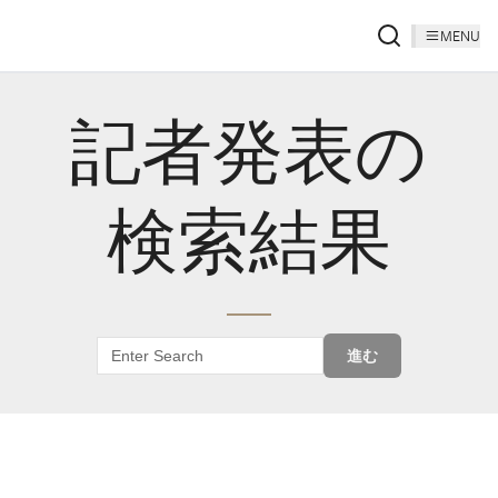
MENU
記者発表の
検索結果
進む