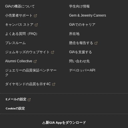
GIAの機器について
学生向け情報
小売業者サポート
Gem & Jewelry Careers
キャンパス ストア
GIAでのキャリア
よくある質問（FAQ）
所在地
プレスルーム
懸念を報告する
ジェムキッズのウェブサイト
GIAを支援する
Alumni Collective
問い合わせ先
ジュエリーの品質保証ベンチマー
デベロッパーAPI
ク
ダイヤモンドの品質を示す4C
Eメールの設定
Cookieの設定
新GIA Appをダウンロード