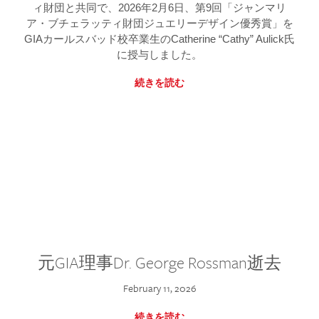
ィ財団と共同で、2026年2月6日、第9回「ジャンマリ
ア・ブチェラッティ財団ジュエリーデザイン優秀賞」を
GIAカールスバッド校卒業生のCatherine “Cathy” Aulick氏
に授与しました。
続きを読む
元GIA理事Dr. George Rossman逝去
February 11, 2026
続きを読む