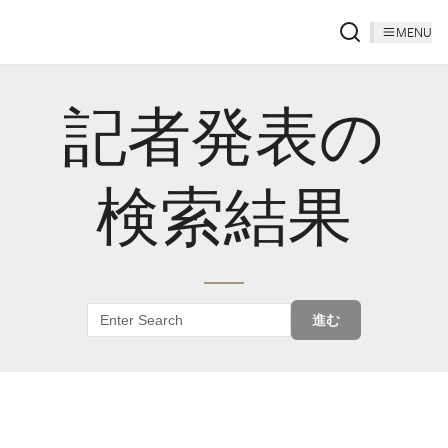
MENU
記者発表の
検索結果
進む