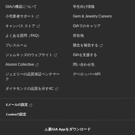
GIAの機器について
学生向け情報
小売業者サポート
Gem & Jewelry Careers
キャンパス ストア
GIAでのキャリア
よくある質問（FAQ）
所在地
プレスルーム
懸念を報告する
ジェムキッズのウェブサイト
GIAを支援する
Alumni Collective
問い合わせ先
ジュエリーの品質保証ベンチマー
デベロッパーAPI
ク
ダイヤモンドの品質を示す4C
Eメールの設定
Cookieの設定
新GIA Appをダウンロード