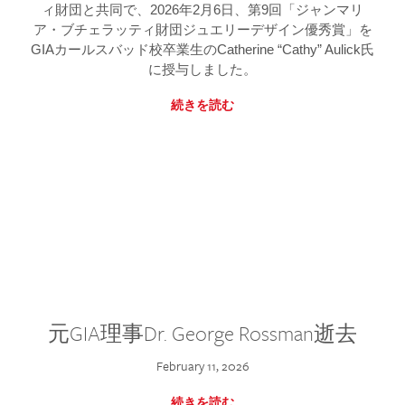
ィ財団と共同で、2026年2月6日、第9回「ジャンマリ
ア・ブチェラッティ財団ジュエリーデザイン優秀賞」を
GIAカールスバッド校卒業生のCatherine “Cathy” Aulick氏
に授与しました。
続きを読む
元GIA理事Dr. George Rossman逝去
February 11, 2026
続きを読む