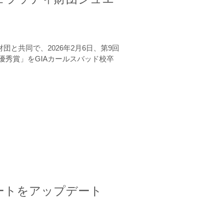
と共同で、2026年2月6日、第9回
秀賞」をGIAカールスバッド校卒
ートをアップデート