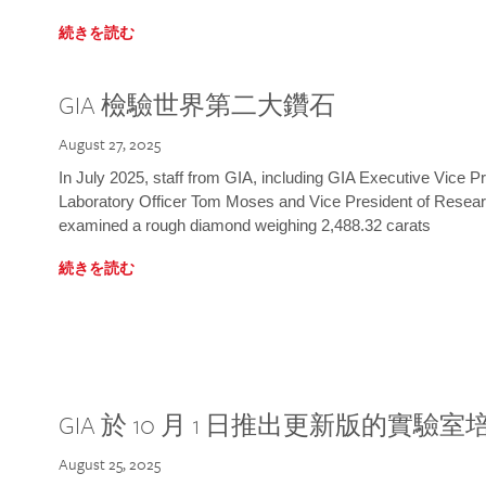
続きを読む
GIA 檢驗世界第二大鑽石
August 27, 2025
In July 2025, staff from GIA, including GIA Executive Vice 
Laboratory Officer Tom Moses and Vice President of Rese
examined a rough diamond weighing 2,488.32 carats
続きを読む
GIA 於 10 月 1 日推出更新版的實驗
August 25, 2025