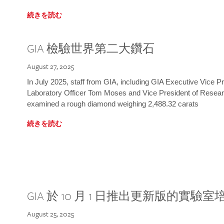
続きを読む
GIA 檢驗世界第二大鑽石
August 27, 2025
In July 2025, staff from GIA, including GIA Executive Vice 
Laboratory Officer Tom Moses and Vice President of Rese
examined a rough diamond weighing 2,488.32 carats
続きを読む
GIA 於 10 月 1 日推出更新版的實驗
August 25, 2025