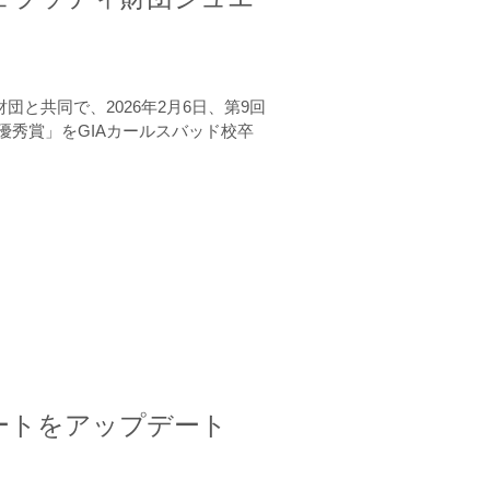
と共同で、2026年2月6日、第9回
秀賞」をGIAカールスバッド校卒
ートをアップデート