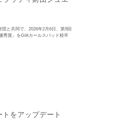
と共同で、2026年2月6日、第9回
秀賞」をGIAカールスバッド校卒
ートをアップデート