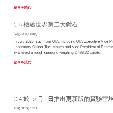
続きを読む
GIA 檢驗世界第二大鑽石
August 27, 2025
In July 2025, staff from GIA, including GIA Executive Vice 
Laboratory Officer Tom Moses and Vice President of Rese
examined a rough diamond weighing 2,488.32 carats
続きを読む
GIA 於 10 月 1 日推出更新版的實驗
August 25, 2025