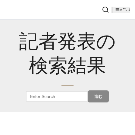
MENU
記者発表の
検索結果
進む