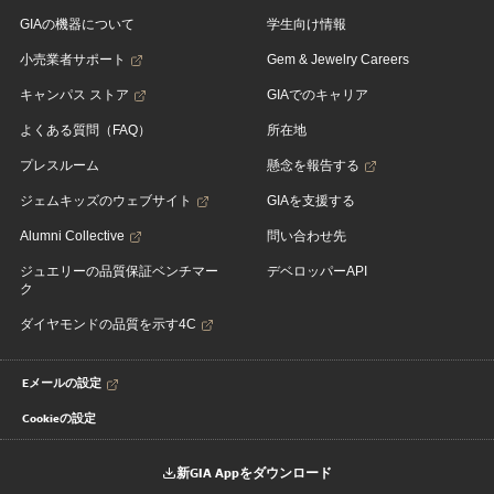
GIAの機器について
学生向け情報
小売業者サポート
Gem & Jewelry Careers
キャンパス ストア
GIAでのキャリア
よくある質問（FAQ）
所在地
プレスルーム
懸念を報告する
ジェムキッズのウェブサイト
GIAを支援する
Alumni Collective
問い合わせ先
ジュエリーの品質保証ベンチマー
デベロッパーAPI
ク
ダイヤモンドの品質を示す4C
Eメールの設定
Cookieの設定
新GIA Appをダウンロード