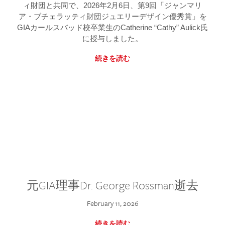
ィ財団と共同で、2026年2月6日、第9回「ジャンマリ
ア・ブチェラッティ財団ジュエリーデザイン優秀賞」を
GIAカールスバッド校卒業生のCatherine “Cathy” Aulick氏
に授与しました。
続きを読む
元GIA理事Dr. George Rossman逝去
February 11, 2026
続きを読む