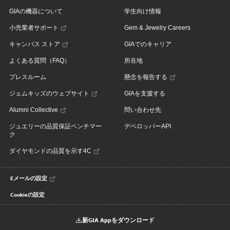
GIAの機器について
学生向け情報
小売業者サポート
Gem & Jewelry Careers
キャンパス ストア
GIAでのキャリア
よくある質問（FAQ）
所在地
プレスルーム
懸念を報告する
ジェムキッズのウェブサイト
GIAを支援する
Alumni Collective
問い合わせ先
ジュエリーの品質保証ベンチマー
デベロッパーAPI
ク
ダイヤモンドの品質を示す4C
Eメールの設定
Cookieの設定
新GIA Appをダウンロード