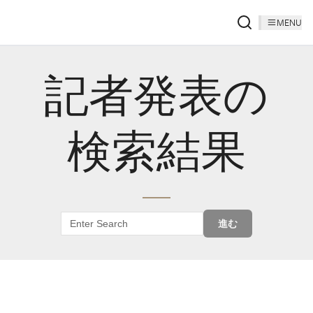
MENU
記者発表の
検索結果
進む