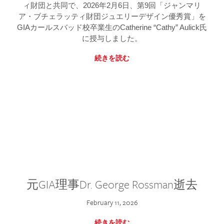
ィ財団と共同で、2026年2月6日、第9回「ジャンマリ
ア・ブチェラッティ財団ジュエリーデザイン優秀賞」を
GIAカールスバッド校卒業生のCatherine “Cathy” Aulick氏
に授与しました。
続きを読む
元GIA理事Dr. George Rossman逝去
February 11, 2026
続きを読む