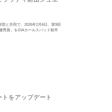
と共同で、2026年2月6日、第9回
秀賞」をGIAカールスバッド校卒
ートをアップデート