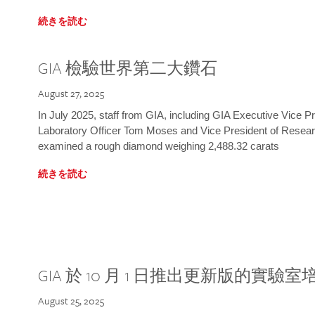
続きを読む
GIA 檢驗世界第二大鑽石
August 27, 2025
In July 2025, staff from GIA, including GIA Executive Vice 
Laboratory Officer Tom Moses and Vice President of Rese
examined a rough diamond weighing 2,488.32 carats
続きを読む
GIA 於 10 月 1 日推出更新版的實驗
August 25, 2025