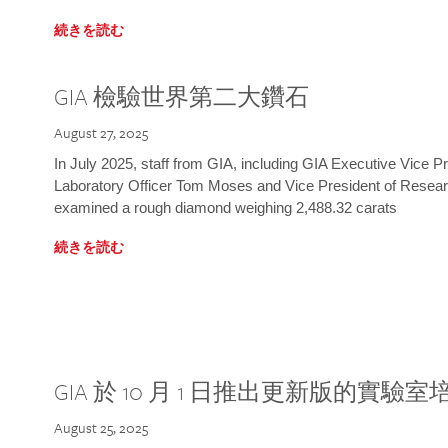
続きを読む
GIA 檢驗世界第二大鑽石
August 27, 2025
In July 2025, staff from GIA, including GIA Executive Vice 
Laboratory Officer Tom Moses and Vice President of Rese
examined a rough diamond weighing 2,488.32 carats
続きを読む
GIA 於 10 月 1 日推出更新版的實驗
August 25, 2025