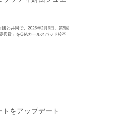
と共同で、2026年2月6日、第9回
秀賞」をGIAカールスバッド校卒
ートをアップデート