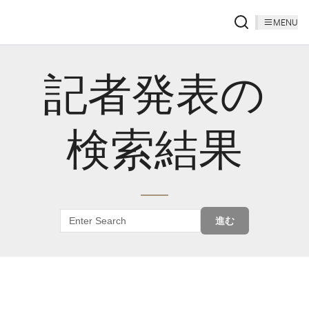
MENU
記者発表の
検索結果
進む