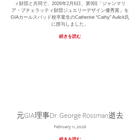
ィ財団と共同で、2026年2月6日、第9回「ジャンマリ
ア・ブチェラッティ財団ジュエリーデザイン優秀賞」を
GIAカールスバッド校卒業生のCatherine “Cathy” Aulick氏
に授与しました。
続きを読む
元GIA理事Dr. George Rossman逝去
February 11, 2026
続きを読む