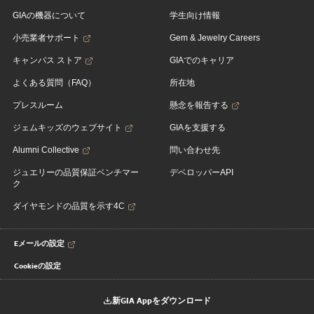
GIAの機器について
学生向け情報
小売業者サポート
Gem & Jewelry Careers
キャンパス ストア
GIAでのキャリア
よくある質問（FAQ）
所在地
プレスルーム
懸念を報告する
ジェムキッズのウェブサイト
GIAを支援する
Alumni Collective
問い合わせ先
ジュエリーの品質保証ベンチマー
デベロッパーAPI
ク
ダイヤモンドの品質を示す4C
Eメールの設定
Cookieの設定
新GIA Appをダウンロード