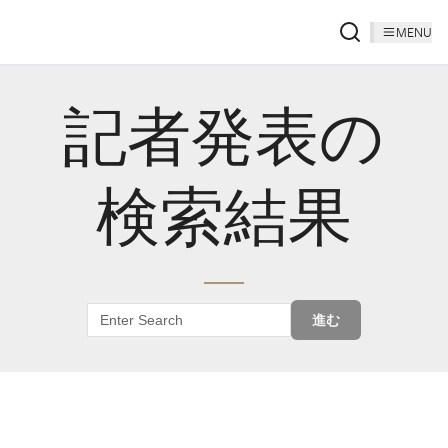
MENU
記者発表の
検索結果
進む