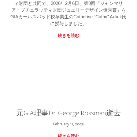
ィ財団と共同で、2026年2月6日、第9回「ジャンマリ
ア・ブチェラッティ財団ジュエリーデザイン優秀賞」を
GIAカールスバッド校卒業生のCatherine “Cathy” Aulick氏
に授与しました。
続きを読む
元GIA理事Dr. George Rossman逝去
February 11, 2026
続きを読む