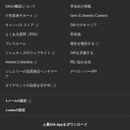
GIAの機器について
学生向け情報
小売業者サポート
Gem & Jewelry Careers
キャンパス ストア
GIAでのキャリア
よくある質問（FAQ）
所在地
プレスルーム
懸念を報告する
ジェムキッズのウェブサイト
GIAを支援する
Alumni Collective
問い合わせ先
ジュエリーの品質保証ベンチマー
デベロッパーAPI
ク
ダイヤモンドの品質を示す4C
Eメールの設定
Cookieの設定
新GIA Appをダウンロード