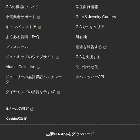
GIAの機器について
学生向け情報
小売業者サポート
Gem & Jewelry Careers
キャンパス ストア
GIAでのキャリア
よくある質問（FAQ）
所在地
プレスルーム
懸念を報告する
ジェムキッズのウェブサイト
GIAを支援する
Alumni Collective
問い合わせ先
ジュエリーの品質保証ベンチマー
デベロッパーAPI
ク
ダイヤモンドの品質を示す4C
Eメールの設定
Cookieの設定
新GIA Appをダウンロード