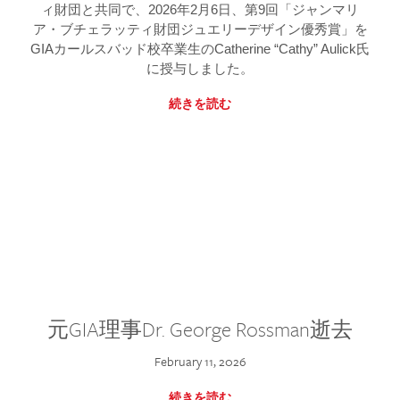
ィ財団と共同で、2026年2月6日、第9回「ジャンマリ
ア・ブチェラッティ財団ジュエリーデザイン優秀賞」を
GIAカールスバッド校卒業生のCatherine “Cathy” Aulick氏
に授与しました。
続きを読む
元GIA理事Dr. George Rossman逝去
February 11, 2026
続きを読む