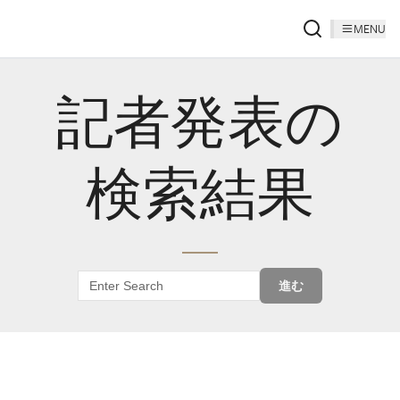
MENU
記者発表の
検索結果
進む