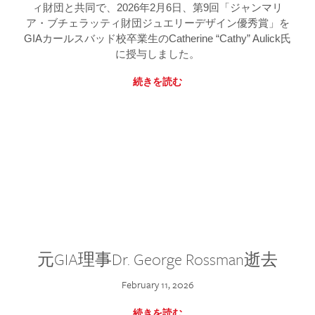
ィ財団と共同で、2026年2月6日、第9回「ジャンマリ
ア・ブチェラッティ財団ジュエリーデザイン優秀賞」を
GIAカールスバッド校卒業生のCatherine “Cathy” Aulick氏
に授与しました。
続きを読む
元GIA理事Dr. George Rossman逝去
February 11, 2026
続きを読む