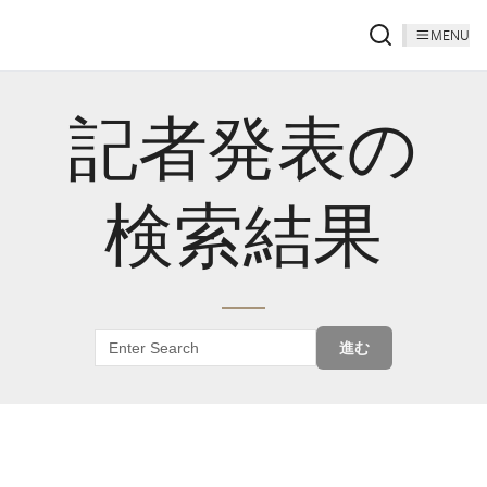
MENU
記者発表の
検索結果
進む