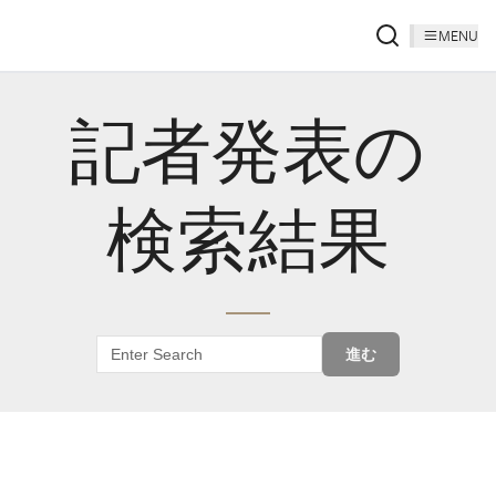
MENU
記者発表の
検索結果
進む