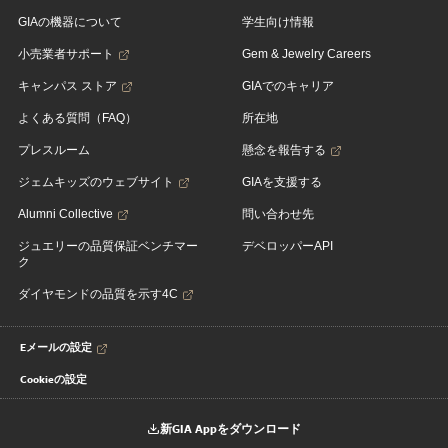
GIAの機器について
学生向け情報
小売業者サポート
Gem & Jewelry Careers
キャンパス ストア
GIAでのキャリア
よくある質問（FAQ）
所在地
プレスルーム
懸念を報告する
ジェムキッズのウェブサイト
GIAを支援する
Alumni Collective
問い合わせ先
ジュエリーの品質保証ベンチマー
デベロッパーAPI
ク
ダイヤモンドの品質を示す4C
Eメールの設定
Cookieの設定
新GIA Appをダウンロード