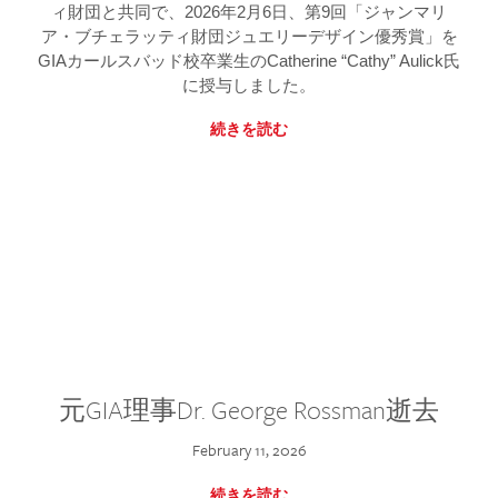
ィ財団と共同で、2026年2月6日、第9回「ジャンマリ
ア・ブチェラッティ財団ジュエリーデザイン優秀賞」を
GIAカールスバッド校卒業生のCatherine “Cathy” Aulick氏
に授与しました。
続きを読む
元GIA理事Dr. George Rossman逝去
February 11, 2026
続きを読む