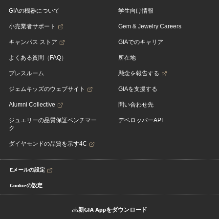
GIAの機器について
学生向け情報
小売業者サポート
Gem & Jewelry Careers
キャンパス ストア
GIAでのキャリア
よくある質問（FAQ）
所在地
プレスルーム
懸念を報告する
ジェムキッズのウェブサイト
GIAを支援する
Alumni Collective
問い合わせ先
ジュエリーの品質保証ベンチマー
デベロッパーAPI
ク
ダイヤモンドの品質を示す4C
Eメールの設定
Cookieの設定
新GIA Appをダウンロード