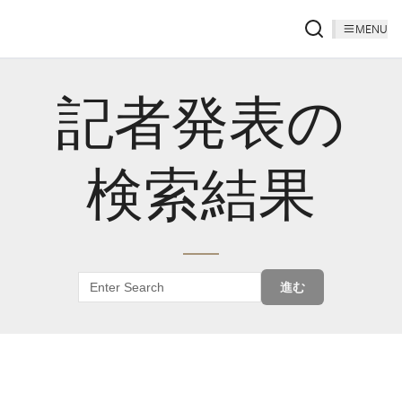
MENU
記者発表の
検索結果
進む