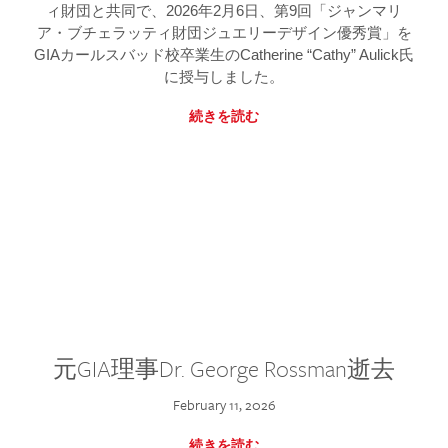
ィ財団と共同で、2026年2月6日、第9回「ジャンマリ
ア・ブチェラッティ財団ジュエリーデザイン優秀賞」を
GIAカールスバッド校卒業生のCatherine “Cathy” Aulick氏
に授与しました。
続きを読む
元GIA理事Dr. George Rossman逝去
February 11, 2026
続きを読む