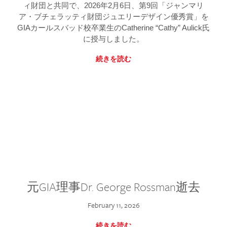
ィ財団と共同で、2026年2月6日、第9回「ジャンマリ
ア・ブチェラッティ財団ジュエリーデザイン優秀賞」を
GIAカールスバッド校卒業生のCatherine “Cathy” Aulick氏
に授与しました。
続きを読む
元GIA理事Dr. George Rossman逝去
February 11, 2026
続きを読む