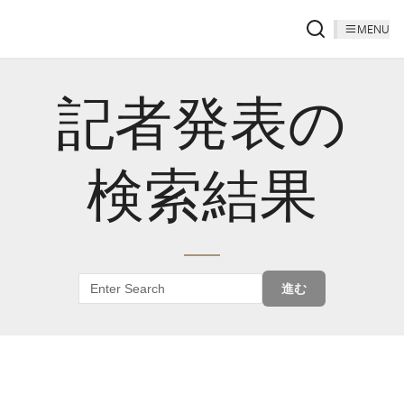
MENU
記者発表の
検索結果
進む