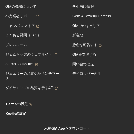
GIAの機器について
学生向け情報
小売業者サポート
Gem & Jewelry Careers
キャンパス ストア
GIAでのキャリア
よくある質問（FAQ）
所在地
プレスルーム
懸念を報告する
ジェムキッズのウェブサイト
GIAを支援する
Alumni Collective
問い合わせ先
ジュエリーの品質保証ベンチマー
デベロッパーAPI
ク
ダイヤモンドの品質を示す4C
Eメールの設定
Cookieの設定
新GIA Appをダウンロード