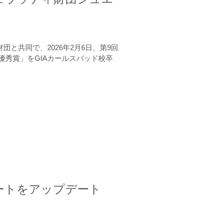
と共同で、2026年2月6日、第9回
秀賞」をGIAカールスバッド校卒
ートをアップデート