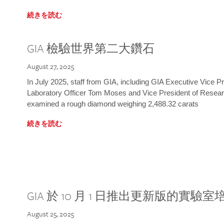
続きを読む
GIA 檢驗世界第二大鑽石
August 27, 2025
In July 2025, staff from GIA, including GIA Executive Vice 
Laboratory Officer Tom Moses and Vice President of Rese
examined a rough diamond weighing 2,488.32 carats
続きを読む
GIA 於 10 月 1 日推出更新版的實驗
August 25, 2025