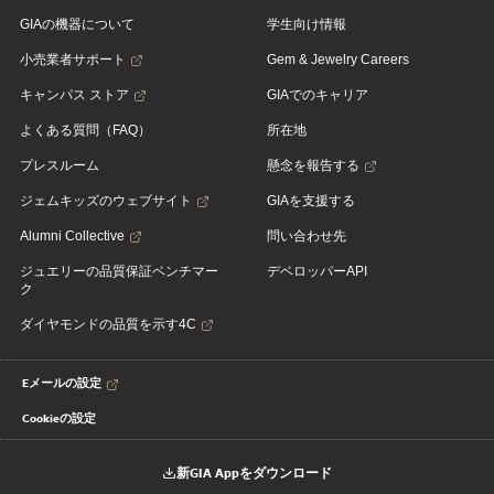
GIAの機器について
学生向け情報
小売業者サポート
Gem & Jewelry Careers
キャンパス ストア
GIAでのキャリア
よくある質問（FAQ）
所在地
プレスルーム
懸念を報告する
ジェムキッズのウェブサイト
GIAを支援する
Alumni Collective
問い合わせ先
ジュエリーの品質保証ベンチマー
デベロッパーAPI
ク
ダイヤモンドの品質を示す4C
Eメールの設定
Cookieの設定
新GIA Appをダウンロード