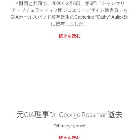
ィ財団と共同で、2026年2月6日、第9回「ジャンマリ
ア・ブチェラッティ財団ジュエリーデザイン優秀賞」を
GIAカールスバッド校卒業生のCatherine “Cathy” Aulick氏
に授与しました。
続きを読む
元GIA理事Dr. George Rossman逝去
February 11, 2026
続きを読む