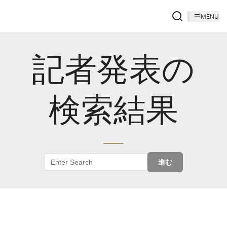
MENU
記者発表の
検索結果
進む