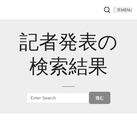
MENU
記者発表の
検索結果
進む