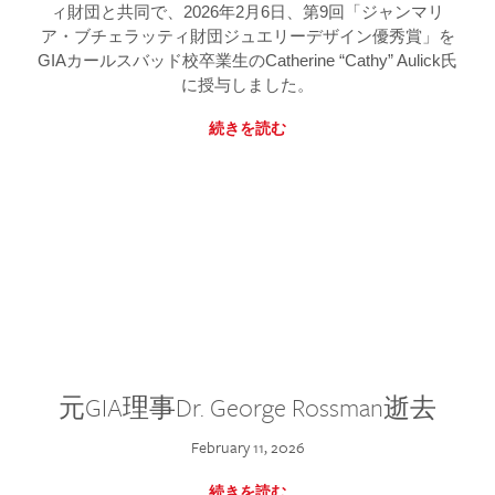
ィ財団と共同で、2026年2月6日、第9回「ジャンマリ
ア・ブチェラッティ財団ジュエリーデザイン優秀賞」を
GIAカールスバッド校卒業生のCatherine “Cathy” Aulick氏
に授与しました。
続きを読む
元GIA理事Dr. George Rossman逝去
February 11, 2026
続きを読む