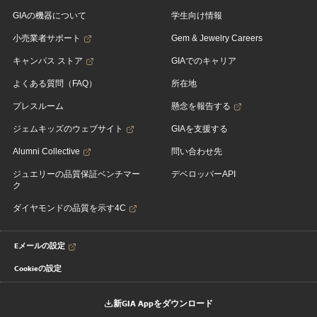
GIAの機器について
学生向け情報
小売業者サポート
Gem & Jewelry Careers
キャンパス ストア
GIAでのキャリア
よくある質問（FAQ）
所在地
プレスルーム
懸念を報告する
ジェムキッズのウェブサイト
GIAを支援する
Alumni Collective
問い合わせ先
ジュエリーの品質保証ベンチマー
デベロッパーAPI
ク
ダイヤモンドの品質を示す4C
Eメールの設定
Cookieの設定
新GIA Appをダウンロード