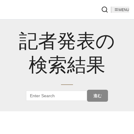
MENU
記者発表の
検索結果
進む