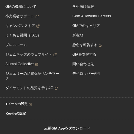
GIAの機器について
学生向け情報
小売業者サポート
Gem & Jewelry Careers
キャンパス ストア
GIAでのキャリア
よくある質問（FAQ）
所在地
プレスルーム
懸念を報告する
ジェムキッズのウェブサイト
GIAを支援する
Alumni Collective
問い合わせ先
ジュエリーの品質保証ベンチマー
デベロッパーAPI
ク
ダイヤモンドの品質を示す4C
Eメールの設定
Cookieの設定
新GIA Appをダウンロード