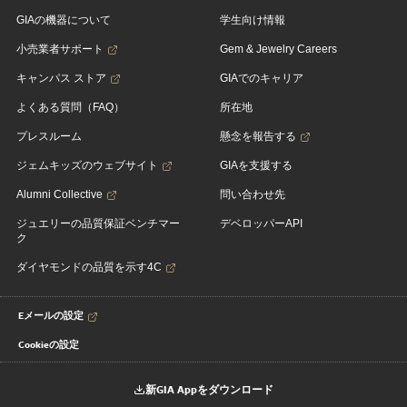
GIAの機器について
学生向け情報
小売業者サポート
Gem & Jewelry Careers
キャンパス ストア
GIAでのキャリア
よくある質問（FAQ）
所在地
プレスルーム
懸念を報告する
ジェムキッズのウェブサイト
GIAを支援する
Alumni Collective
問い合わせ先
ジュエリーの品質保証ベンチマー
デベロッパーAPI
ク
ダイヤモンドの品質を示す4C
Eメールの設定
Cookieの設定
新GIA Appをダウンロード