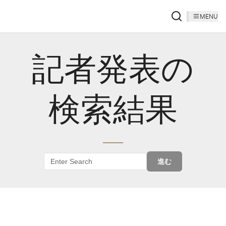
MENU
記者発表の
検索結果
進む