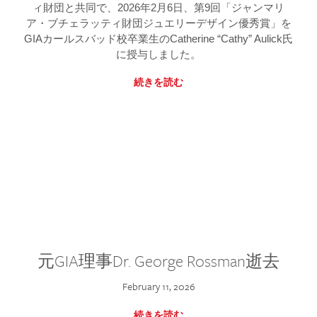
ィ財団と共同で、2026年2月6日、第9回「ジャンマリ
ア・ブチェラッティ財団ジュエリーデザイン優秀賞」を
GIAカールスバッド校卒業生のCatherine “Cathy” Aulick氏
に授与しました。
続きを読む
元GIA理事Dr. George Rossman逝去
February 11, 2026
続きを読む