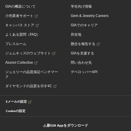
GIAの機器について
学生向け情報
小売業者サポート
Gem & Jewelry Careers
キャンパス ストア
GIAでのキャリア
よくある質問（FAQ）
所在地
プレスルーム
懸念を報告する
ジェムキッズのウェブサイト
GIAを支援する
Alumni Collective
問い合わせ先
ジュエリーの品質保証ベンチマー
デベロッパーAPI
ク
ダイヤモンドの品質を示す4C
Eメールの設定
Cookieの設定
新GIA Appをダウンロード