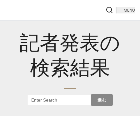
MENU
記者発表の
検索結果
進む