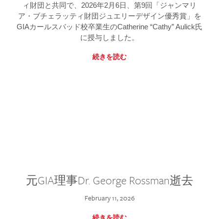
ィ財団と共同で、2026年2月6日、第9回「ジャンマリ
ア・ブチェラッティ財団ジュエリーデザイン優秀賞」を
GIAカールスバッド校卒業生のCatherine “Cathy” Aulick氏
に授与しました。
続きを読む
元GIA理事Dr. George Rossman逝去
February 11, 2026
続きを読む