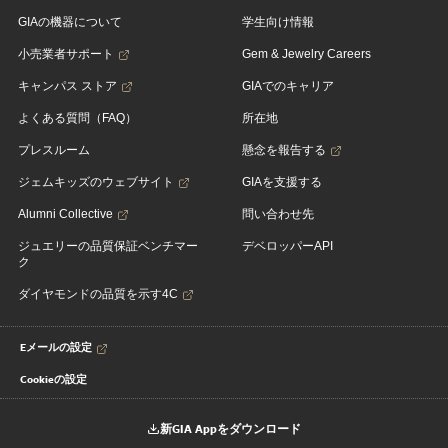
GIAの機器について
学生向け情報
小売業者サポート
Gem & Jewelry Careers
キャンパス ストア
GIAでのキャリア
よくある質問（FAQ）
所在地
プレスルーム
懸念を報告する
ジェムキッズのウェブサイト
GIAを支援する
Alumni Collective
問い合わせ先
ジュエリーの品質保証ベンチマー
デベロッパーAPI
ク
ダイヤモンドの品質を示す4C
Eメールの設定
Cookieの設定
新GIA Appをダウンロード