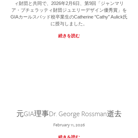
ィ財団と共同で、2026年2月6日、第9回「ジャンマリ
ア・ブチェラッティ財団ジュエリーデザイン優秀賞」を
GIAカールスバッド校卒業生のCatherine “Cathy” Aulick氏
に授与しました。
続きを読む
元GIA理事Dr. George Rossman逝去
February 11, 2026
続きを読む