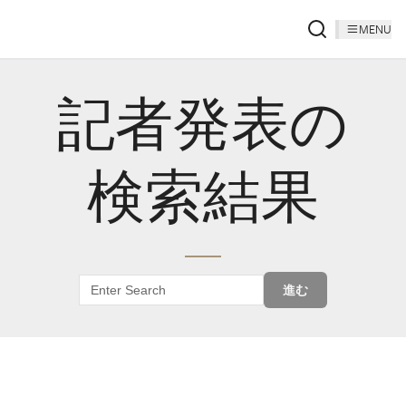
MENU
記者発表の
検索結果
進む