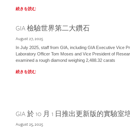
続きを読む
GIA 檢驗世界第二大鑽石
August 27, 2025
In July 2025, staff from GIA, including GIA Executive Vice 
Laboratory Officer Tom Moses and Vice President of Rese
examined a rough diamond weighing 2,488.32 carats
続きを読む
GIA 於 10 月 1 日推出更新版的實驗
August 25, 2025