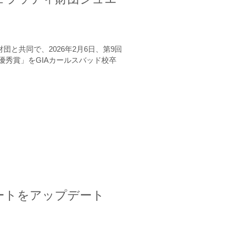
と共同で、2026年2月6日、第9回
秀賞」をGIAカールスバッド校卒
ートをアップデート