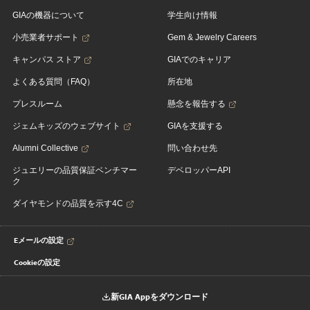
GIAの機器について
学生向け情報
小売業者サポート
Gem & Jewelry Careers
キャンパス ストア
GIAでのキャリア
よくある質問（FAQ）
所在地
プレスルーム
懸念を報告する
ジェムキッズのウェブサイト
GIAを支援する
Alumni Collective
問い合わせ先
ジュエリーの品質保証ベンチマー
デベロッパーAPI
ク
ダイヤモンドの品質を示す4C
Eメールの設定
Cookieの設定
新GIA Appをダウンロード