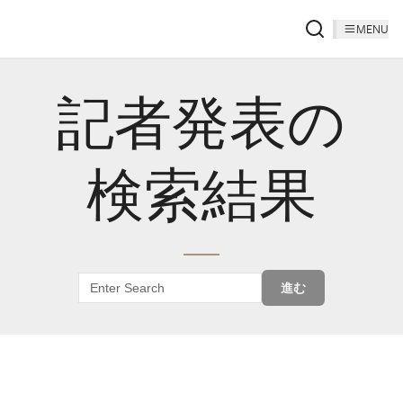
MENU
記者発表の
検索結果
進む