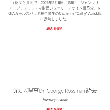
ィ財団と共同で、2026年2月6日、第9回「ジャンマリ
ア・ブチェラッティ財団ジュエリーデザイン優秀賞」を
GIAカールスバッド校卒業生のCatherine “Cathy” Aulick氏
に授与しました。
続きを読む
元GIA理事Dr. George Rossman逝去
February 11, 2026
続きを読む