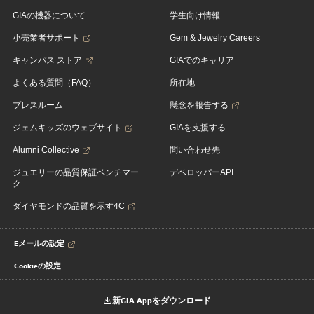
GIAの機器について
学生向け情報
小売業者サポート
Gem & Jewelry Careers
キャンパス ストア
GIAでのキャリア
よくある質問（FAQ）
所在地
プレスルーム
懸念を報告する
ジェムキッズのウェブサイト
GIAを支援する
Alumni Collective
問い合わせ先
ジュエリーの品質保証ベンチマー
デベロッパーAPI
ク
ダイヤモンドの品質を示す4C
Eメールの設定
Cookieの設定
新GIA Appをダウンロード