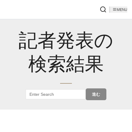
MENU
記者発表の
検索結果
進む