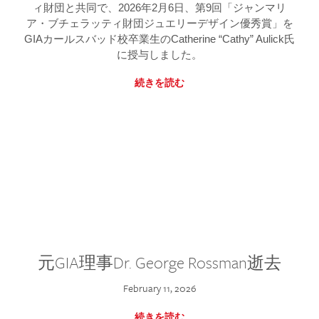
ィ財団と共同で、2026年2月6日、第9回「ジャンマリ
ア・ブチェラッティ財団ジュエリーデザイン優秀賞」を
GIAカールスバッド校卒業生のCatherine “Cathy” Aulick氏
に授与しました。
続きを読む
元GIA理事Dr. George Rossman逝去
February 11, 2026
続きを読む