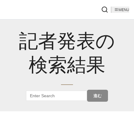
MENU
記者発表の
検索結果
進む