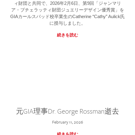
ィ財団と共同で、2026年2月6日、第9回「ジャンマリ
ア・ブチェラッティ財団ジュエリーデザイン優秀賞」を
GIAカールスバッド校卒業生のCatherine “Cathy” Aulick氏
に授与しました。
続きを読む
元GIA理事Dr. George Rossman逝去
February 11, 2026
続きを読む