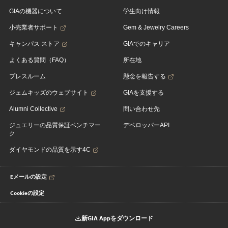
GIAの機器について
学生向け情報
小売業者サポート
Gem & Jewelry Careers
キャンパス ストア
GIAでのキャリア
よくある質問（FAQ）
所在地
プレスルーム
懸念を報告する
ジェムキッズのウェブサイト
GIAを支援する
Alumni Collective
問い合わせ先
ジュエリーの品質保証ベンチマー
デベロッパーAPI
ク
ダイヤモンドの品質を示す4C
Eメールの設定
Cookieの設定
新GIA Appをダウンロード