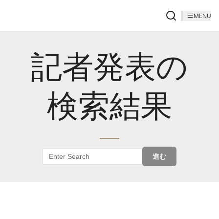
MENU
記者発表の
検索結果
進む