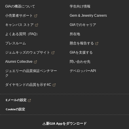
GIAの機器について
学生向け情報
小売業者サポート
Gem & Jewelry Careers
キャンパス ストア
GIAでのキャリア
よくある質問（FAQ）
所在地
プレスルーム
懸念を報告する
ジェムキッズのウェブサイト
GIAを支援する
Alumni Collective
問い合わせ先
ジュエリーの品質保証ベンチマー
デベロッパーAPI
ク
ダイヤモンドの品質を示す4C
Eメールの設定
Cookieの設定
新GIA Appをダウンロード