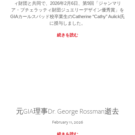
ィ財団と共同で、2026年2月6日、第9回「ジャンマリ
ア・ブチェラッティ財団ジュエリーデザイン優秀賞」を
GIAカールスバッド校卒業生のCatherine “Cathy” Aulick氏
に授与しました。
続きを読む
元GIA理事Dr. George Rossman逝去
February 11, 2026
続きを読む