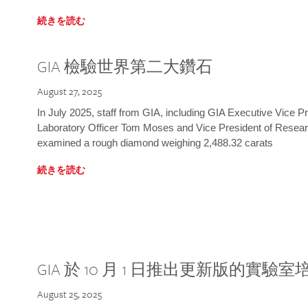
続きを読む
GIA 檢驗世界第二大鑽石
August 27, 2025
In July 2025, staff from GIA, including GIA Executive Vice 
Laboratory Officer Tom Moses and Vice President of Rese
examined a rough diamond weighing 2,488.32 carats
続きを読む
GIA 於 10 月 1 日推出更新版的實驗
August 25, 2025