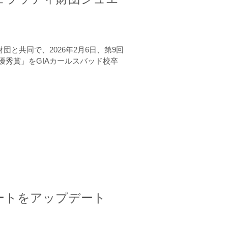
と共同で、2026年2月6日、第9回
秀賞」をGIAカールスバッド校卒
ートをアップデート