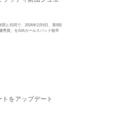
と共同で、2026年2月6日、第9回
秀賞」をGIAカールスバッド校卒
ートをアップデート