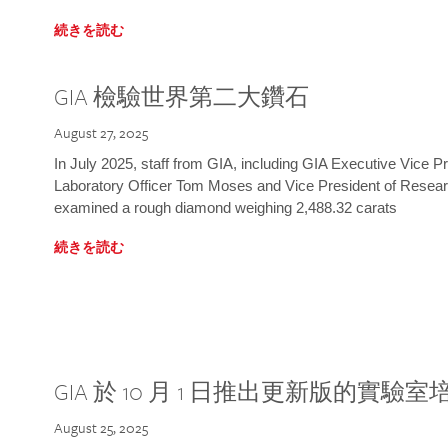
続きを読む
GIA 檢驗世界第二大鑽石
August 27, 2025
In July 2025, staff from GIA, including GIA Executive Vice 
Laboratory Officer Tom Moses and Vice President of Rese
examined a rough diamond weighing 2,488.32 carats
続きを読む
GIA 於 10 月 1 日推出更新版的實驗
August 25, 2025