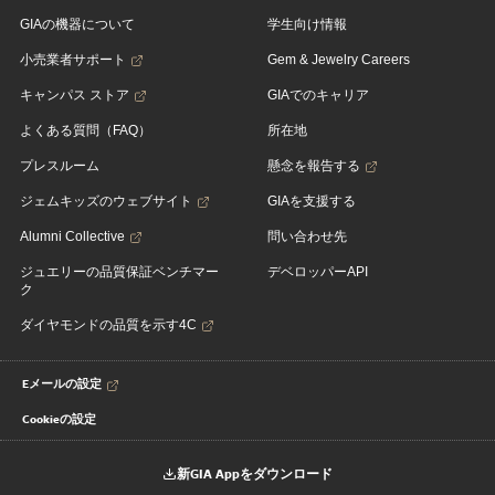
GIAの機器について
学生向け情報
小売業者サポート
Gem & Jewelry Careers
キャンパス ストア
GIAでのキャリア
よくある質問（FAQ）
所在地
プレスルーム
懸念を報告する
ジェムキッズのウェブサイト
GIAを支援する
Alumni Collective
問い合わせ先
ジュエリーの品質保証ベンチマー
デベロッパーAPI
ク
ダイヤモンドの品質を示す4C
Eメールの設定
Cookieの設定
新GIA Appをダウンロード