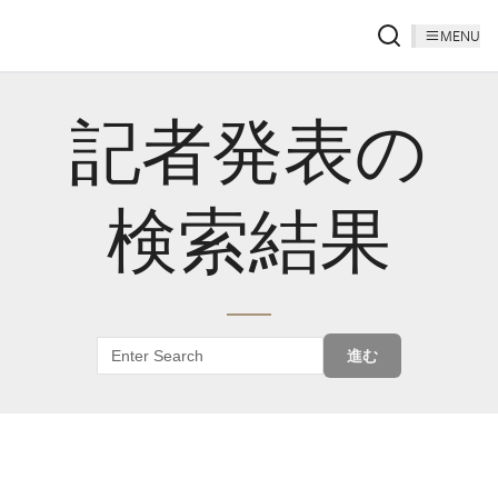
MENU
記者発表の
検索結果
進む