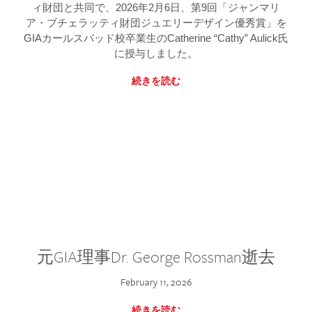
ィ財団と共同で、2026年2月6日、第9回「ジャンマリ
ア・ブチェラッティ財団ジュエリーデザイン優秀賞」を
GIAカールスバッド校卒業生のCatherine “Cathy” Aulick氏
に授与しました。
続きを読む
元GIA理事Dr. George Rossman逝去
February 11, 2026
続きを読む