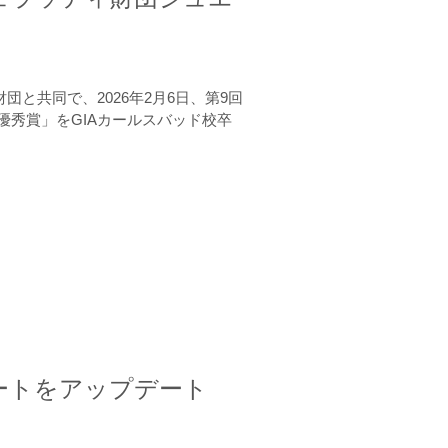
と共同で、2026年2月6日、第9回
秀賞」をGIAカールスバッド校卒
ートをアップデート