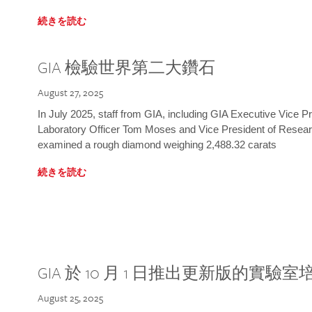
続きを読む
GIA 檢驗世界第二大鑽石
August 27, 2025
In July 2025, staff from GIA, including GIA Executive Vice 
Laboratory Officer Tom Moses and Vice President of Rese
examined a rough diamond weighing 2,488.32 carats
続きを読む
GIA 於 10 月 1 日推出更新版的實驗
August 25, 2025