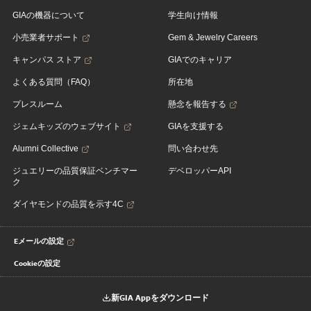
GIAの機器について
学生向け情報
小売業者サポート
Gem & Jewelry Careers
キャンパス ストア
GIAでのキャリア
よくある質問（FAQ）
所在地
プレスルーム
懸念を報告する
ジェムキッズのウェブサイト
GIAを支援する
Alumni Collective
問い合わせ先
ジュエリーの品質保証ベンチマー
デベロッパーAPI
ク
ダイヤモンドの品質を示す4C
Eメールの設定
Cookieの設定
新GIA Appをダウンロード