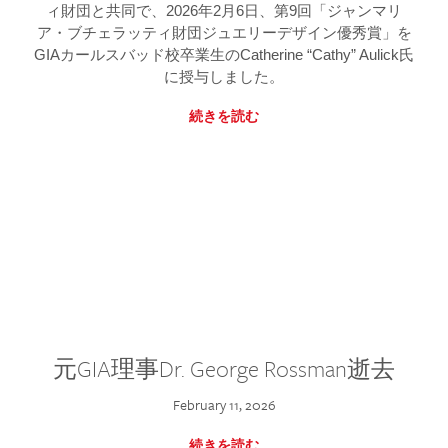
ィ財団と共同で、2026年2月6日、第9回「ジャンマリ
ア・ブチェラッティ財団ジュエリーデザイン優秀賞」を
GIAカールスバッド校卒業生のCatherine “Cathy” Aulick氏
に授与しました。
続きを読む
元GIA理事Dr. George Rossman逝去
February 11, 2026
続きを読む