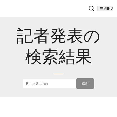
MENU
記者発表の
検索結果
進む