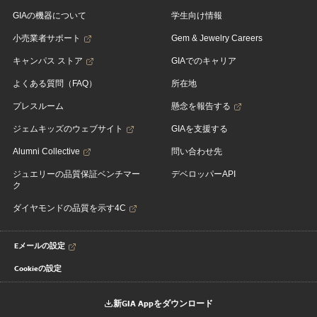
GIAの機器について
学生向け情報
小売業者サポート
Gem & Jewelry Careers
キャンパス ストア
GIAでのキャリア
よくある質問（FAQ）
所在地
プレスルーム
懸念を報告する
ジェムキッズのウェブサイト
GIAを支援する
Alumni Collective
問い合わせ先
ジュエリーの品質保証ベンチマー
デベロッパーAPI
ク
ダイヤモンドの品質を示す4C
Eメールの設定
Cookieの設定
新GIA Appをダウンロード