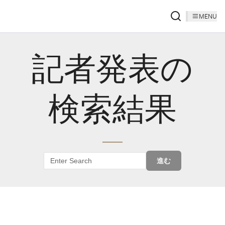
MENU
記者発表の
検索結果
進む