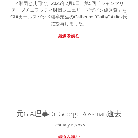
ィ財団と共同で、2026年2月6日、第9回「ジャンマリ
ア・ブチェラッティ財団ジュエリーデザイン優秀賞」を
GIAカールスバッド校卒業生のCatherine “Cathy” Aulick氏
に授与しました。
続きを読む
元GIA理事Dr. George Rossman逝去
February 11, 2026
続きを読む