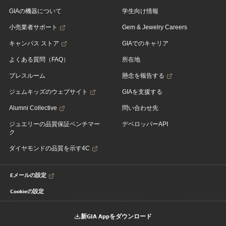
GIAの機器について
学生向け情報
小売業者サポート
Gem & Jewelry Careers
キャンパス ストア
GIAでのキャリア
よくある質問（FAQ）
所在地
プレスルーム
懸念を報告する
ジェムキッズのウェブサイト
GIAを支援する
Alumni Collective
問い合わせ先
ジュエリーの品質保証ベンチマー
デベロッパーAPI
ク
ダイヤモンドの品質を示す4C
Eメールの設定
Cookieの設定
新GIA Appをダウンロード