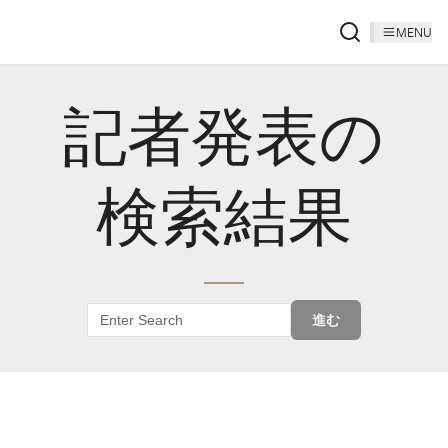
MENU
記者発表の
検索結果
進む