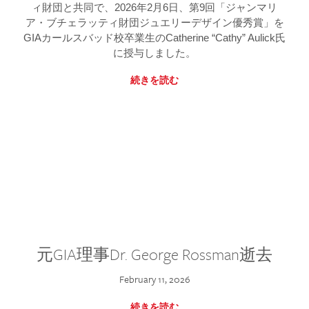
ィ財団と共同で、2026年2月6日、第9回「ジャンマリ
ア・ブチェラッティ財団ジュエリーデザイン優秀賞」を
GIAカールスバッド校卒業生のCatherine “Cathy” Aulick氏
に授与しました。
続きを読む
元GIA理事Dr. George Rossman逝去
February 11, 2026
続きを読む