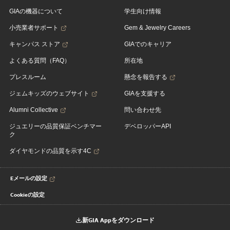
GIAの機器について
学生向け情報
小売業者サポート
Gem & Jewelry Careers
キャンパス ストア
GIAでのキャリア
よくある質問（FAQ）
所在地
プレスルーム
懸念を報告する
ジェムキッズのウェブサイト
GIAを支援する
Alumni Collective
問い合わせ先
ジュエリーの品質保証ベンチマー
デベロッパーAPI
ク
ダイヤモンドの品質を示す4C
Eメールの設定
Cookieの設定
新GIA Appをダウンロード