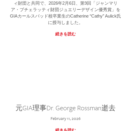
ィ財団と共同で、2026年2月6日、第9回「ジャンマリ
ア・ブチェラッティ財団ジュエリーデザイン優秀賞」を
GIAカールスバッド校卒業生のCatherine “Cathy” Aulick氏
に授与しました。
続きを読む
元GIA理事Dr. George Rossman逝去
February 11, 2026
続きを読む