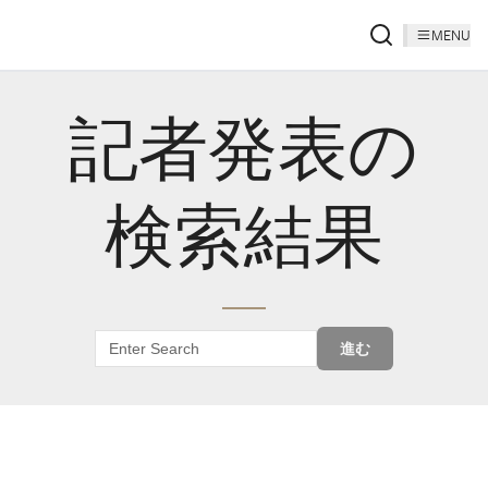
MENU
記者発表の
検索結果
進む