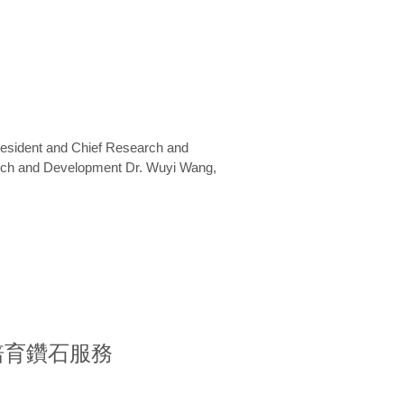
President and Chief Research and
arch and Development Dr. Wuyi Wang,
室培育鑽石服務