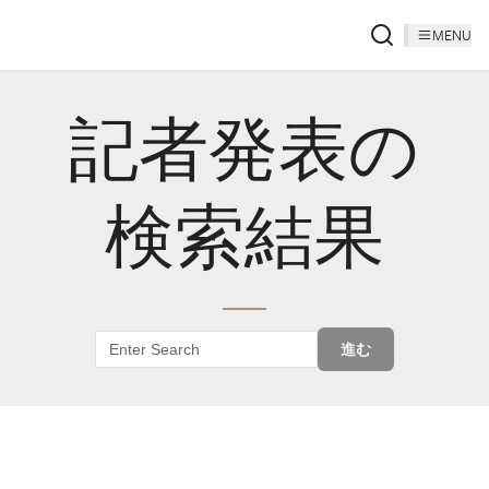
MENU
記者発表の
検索結果
進む