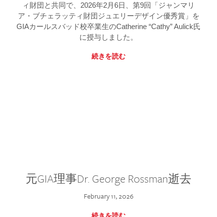
ィ財団と共同で、2026年2月6日、第9回「ジャンマリ
ア・ブチェラッティ財団ジュエリーデザイン優秀賞」を
GIAカールスバッド校卒業生のCatherine “Cathy” Aulick氏
に授与しました。
続きを読む
元GIA理事Dr. George Rossman逝去
February 11, 2026
続きを読む