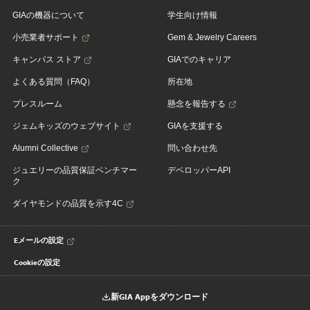
GIAの機器について
学生向け情報
小売業者サポート
Gem & Jewelry Careers
キャンパス ストア
GIAでのキャリア
よくある質問（FAQ）
所在地
プレスルーム
懸念を報告する
ジェムキッズのウェブサイト
GIAを支援する
Alumni Collective
問い合わせ先
ジュエリーの品質保証ベンチマー
デベロッパーAPI
ク
ダイヤモンドの品質を示す4C
Eメールの設定
Cookieの設定
新GIA Appをダウンロード