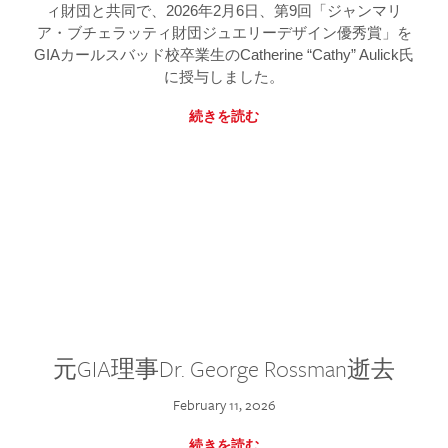
ィ財団と共同で、2026年2月6日、第9回「ジャンマリ
ア・ブチェラッティ財団ジュエリーデザイン優秀賞」を
GIAカールスバッド校卒業生のCatherine “Cathy” Aulick氏
に授与しました。
続きを読む
元GIA理事Dr. George Rossman逝去
February 11, 2026
続きを読む