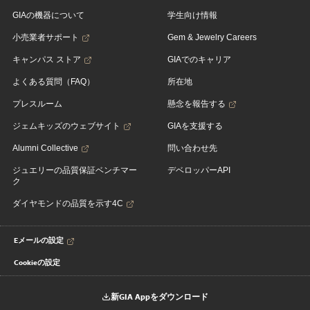
GIAの機器について
学生向け情報
小売業者サポート
Gem & Jewelry Careers
キャンパス ストア
GIAでのキャリア
よくある質問（FAQ）
所在地
プレスルーム
懸念を報告する
ジェムキッズのウェブサイト
GIAを支援する
Alumni Collective
問い合わせ先
ジュエリーの品質保証ベンチマー
デベロッパーAPI
ク
ダイヤモンドの品質を示す4C
Eメールの設定
Cookieの設定
新GIA Appをダウンロード