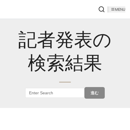
MENU
記者発表の
検索結果
進む