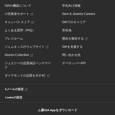
GIAの機器について
学生向け情報
小売業者サポート
Gem & Jewelry Careers
キャンパス ストア
GIAでのキャリア
よくある質問（FAQ）
所在地
プレスルーム
懸念を報告する
ジェムキッズのウェブサイト
GIAを支援する
Alumni Collective
問い合わせ先
ジュエリーの品質保証ベンチマー
デベロッパーAPI
ク
ダイヤモンドの品質を示す4C
Eメールの設定
Cookieの設定
新GIA Appをダウンロード