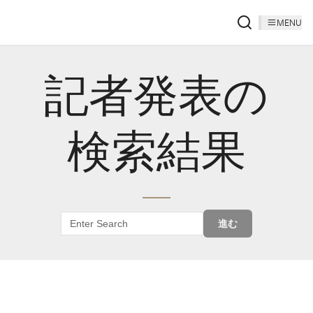
MENU
記者発表の
検索結果
進む