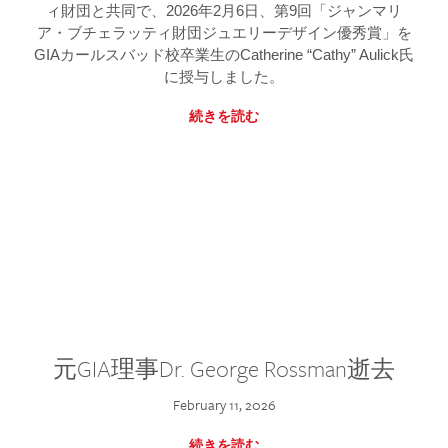
ィ財団と共同で、2026年2月6日、第9回「ジャンマリ
ア・ブチェラッティ財団ジュエリーデザイン優秀賞」を
GIAカールスバッド校卒業生のCatherine “Cathy” Aulick氏
に授与しました。
続きを読む
元GIA理事Dr. George Rossman逝去
February 11, 2026
続きを読む