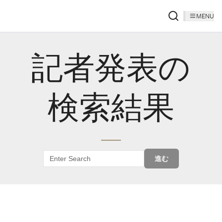
MENU
記者発表の
検索結果
進む