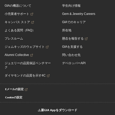
GIAの機器について
学生向け情報
小売業者サポート
Gem & Jewelry Careers
キャンパス ストア
GIAでのキャリア
よくある質問（FAQ）
所在地
プレスルーム
懸念を報告する
ジェムキッズのウェブサイト
GIAを支援する
Alumni Collective
問い合わせ先
ジュエリーの品質保証ベンチマー
デベロッパーAPI
ク
ダイヤモンドの品質を示す4C
Eメールの設定
Cookieの設定
新GIA Appをダウンロード