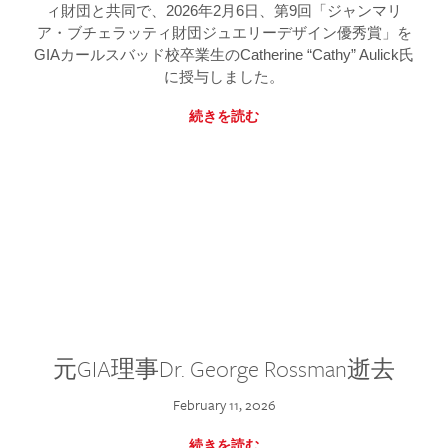
ィ財団と共同で、2026年2月6日、第9回「ジャンマリ
ア・ブチェラッティ財団ジュエリーデザイン優秀賞」を
GIAカールスバッド校卒業生のCatherine “Cathy” Aulick氏
に授与しました。
続きを読む
元GIA理事Dr. George Rossman逝去
February 11, 2026
続きを読む