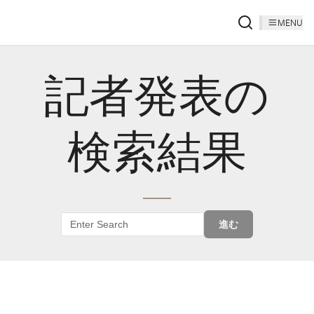
MENU
記者発表の
検索結果
進む