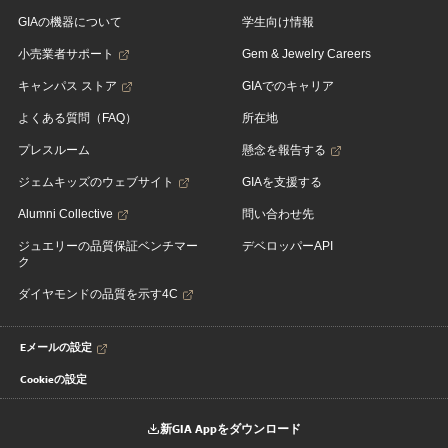
GIAの機器について
学生向け情報
小売業者サポート
Gem & Jewelry Careers
キャンパス ストア
GIAでのキャリア
よくある質問（FAQ）
所在地
プレスルーム
懸念を報告する
ジェムキッズのウェブサイト
GIAを支援する
Alumni Collective
問い合わせ先
ジュエリーの品質保証ベンチマー
デベロッパーAPI
ク
ダイヤモンドの品質を示す4C
Eメールの設定
Cookieの設定
新GIA Appをダウンロード