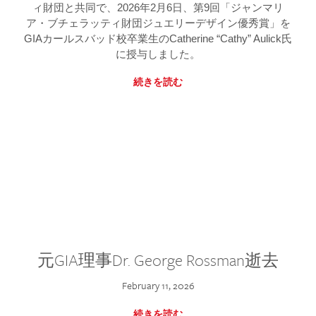
ィ財団と共同で、2026年2月6日、第9回「ジャンマリ
ア・ブチェラッティ財団ジュエリーデザイン優秀賞」を
GIAカールスバッド校卒業生のCatherine “Cathy” Aulick氏
に授与しました。
続きを読む
元GIA理事Dr. George Rossman逝去
February 11, 2026
続きを読む