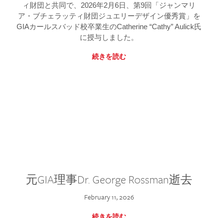
ィ財団と共同で、2026年2月6日、第9回「ジャンマリ
ア・ブチェラッティ財団ジュエリーデザイン優秀賞」を
GIAカールスバッド校卒業生のCatherine “Cathy” Aulick氏
に授与しました。
続きを読む
元GIA理事Dr. George Rossman逝去
February 11, 2026
続きを読む