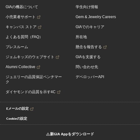
GIAの機器について
学生向け情報
小売業者サポート
Gem & Jewelry Careers
キャンパス ストア
GIAでのキャリア
よくある質問（FAQ）
所在地
プレスルーム
懸念を報告する
ジェムキッズのウェブサイト
GIAを支援する
Alumni Collective
問い合わせ先
ジュエリーの品質保証ベンチマー
デベロッパーAPI
ク
ダイヤモンドの品質を示す4C
Eメールの設定
Cookieの設定
新GIA Appをダウンロード