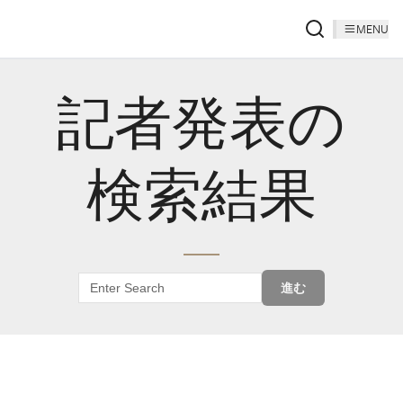
MENU
記者発表の
検索結果
進む