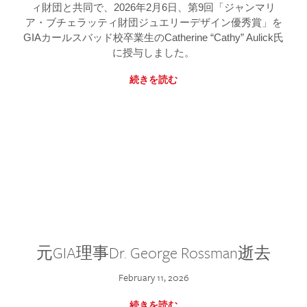
ィ財団と共同で、2026年2月6日、第9回「ジャンマリ
ア・ブチェラッティ財団ジュエリーデザイン優秀賞」を
GIAカールスバッド校卒業生のCatherine “Cathy” Aulick氏
に授与しました。
続きを読む
元GIA理事Dr. George Rossman逝去
February 11, 2026
続きを読む