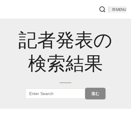
MENU
記者発表の
検索結果
進む