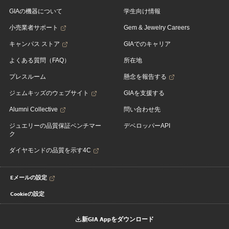
GIAの機器について
学生向け情報
小売業者サポート
Gem & Jewelry Careers
キャンパス ストア
GIAでのキャリア
よくある質問（FAQ）
所在地
プレスルーム
懸念を報告する
ジェムキッズのウェブサイト
GIAを支援する
Alumni Collective
問い合わせ先
ジュエリーの品質保証ベンチマー
デベロッパーAPI
ク
ダイヤモンドの品質を示す4C
Eメールの設定
Cookieの設定
新GIA Appをダウンロード