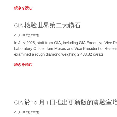
続きを読む
GIA 檢驗世界第二大鑽石
August 27, 2025
In July 2025, staff from GIA, including GIA Executive Vice 
Laboratory Officer Tom Moses and Vice President of Rese
examined a rough diamond weighing 2,488.32 carats
続きを読む
GIA 於 10 月 1 日推出更新版的實驗
August 25, 2025