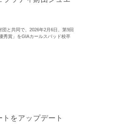
と共同で、2026年2月6日、第9回
秀賞」をGIAカールスバッド校卒
ートをアップデート