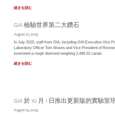
続きを読む
GIA 檢驗世界第二大鑽石
August 27, 2025
In July 2025, staff from GIA, including GIA Executive Vice 
Laboratory Officer Tom Moses and Vice President of Rese
examined a rough diamond weighing 2,488.32 carats
続きを読む
GIA 於 10 月 1 日推出更新版的實驗
August 25, 2025