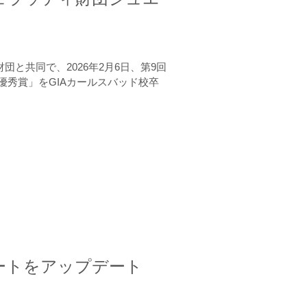
と共同で、2026年2月6日、第9回
秀賞」をGIAカールスバッド校卒
ートをアップデート